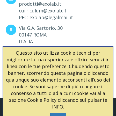
prodotti@exolab.it
curriculum@exolab.it
PEC: exolab@legalmail.it
Via G.A. Sartorio, 30
00147 ROMA
ITALIA
P. IVA 09715471000
Questo sito utilizza cookie tecnici per
CCIAA n° 1184132
migliorare la tua esperienza e offrire servizi in
COD.DEST. 66OZKW1
linea con le tue preferenze. Chiudendo questo
banner, scorrendo questa pagina o cliccando
PH (+39) 06 522 05530
qualunque suo elemento acconsenti all’uso dei
FAX (+39) 06 522 44372
cookie. Se vuoi saperne di più o negare il
consenso a tutti o ad alcuni cookie vai alla
sezione Cookie Policy cliccando sul pulsante
INFO.
© 2026
Exolab Srl
Joomla Template
by
JoomDev